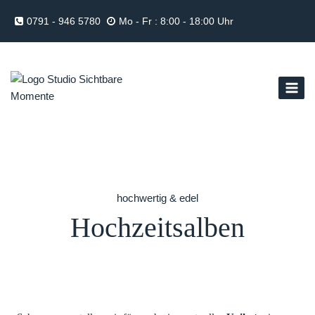
Zum
0791 - 946 5780
Mo - Fr : 8:00 - 18:00 Uhr
Inhalt
springen
hochwertig & edel
Hochzeitsalben